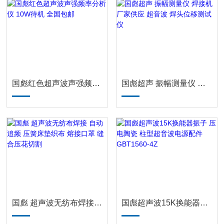
国彪红色超声波声强频率分析仪 10W待机 全国包邮
国彪超声 振幅测量仪 焊接机厂家供应 超音波 焊头位移测试仪
国彪 超声波无纺布焊接 自动追频 压簧床垫织布 熔接口罩 缝合压花切割
国彪超声波15K换能器振子 压电陶瓷 柱型超音波电源配件GBT1560-4Z