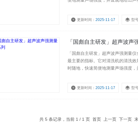
便地测量声场强度，并直观地给出声
更新时间：
2025-11-17
型
浏览量：
1675
「国彪自主研发」超声波声
「国彪自主研发」超声波声强测量仪
最主要的指标。它对清洗机的清洗效
时随地，快速简便地测量声场强度，
更新时间：
2025-11-17
型
浏览量：
1475
共 5 条记录，当前 1 / 1 页 首页 上一页 下一页