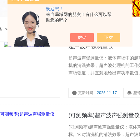
欢迎您！
来自局域网的朋友！有什么可以帮
助您的吗？
备
>
声强测量仪（通用型）
超声波声强测量仪
超声波声强测量仪：液体声场中的超
机的清洗效果，超声波处理机的工作
声场强度，并直观地给出声功率数值
更新时间：
2025-11-17
型
浏览量：
1468
(可测频率)超声波声强测量仪
(可测频率)超声波声强测量仪：液体
标。它对清洗机的清洗效果，超声波