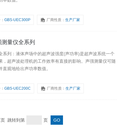
功率数值。
号：
GBS-UEC300P
厂商性质：
生产厂家
强测量仪全系列
全系列：液体声场中的超声波强度(声功率)是超声波系统一个
果，超声波处理机的工作效率有直接的影响。声强测量仪可随
并直观地给出声功率数值。
号：
GBS-UEC200C
厂商性质：
生产厂家
 末页 跳转到第
页