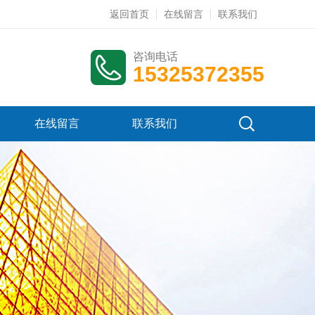
返回首页
在线留言
联系我们
咨询电话
15325372355
在线留言
联系我们