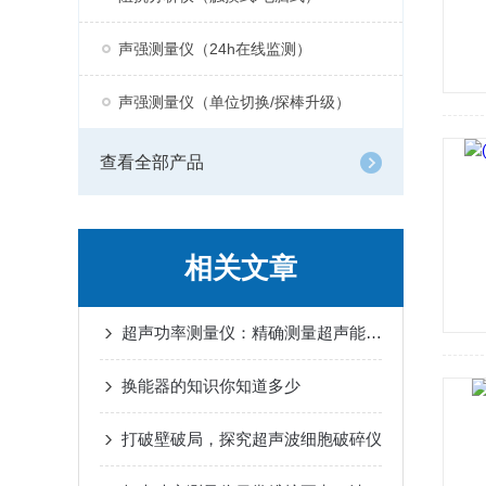
声强测量仪（24h在线监测）
声强测量仪（单位切换/探棒升级）
查看全部产品
相关文章
超声功率测量仪：精确测量超声能量的利器
换能器的知识你知道多少
打破壁破局，探究超声波细胞破碎仪