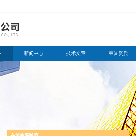
心
新闻中心
技术文章
荣誉资质