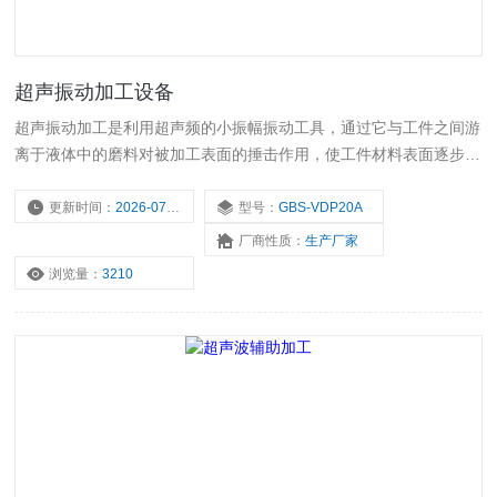
超声振动加工设备
超声振动加工是利用超声频的小振幅振动工具，通过它与工件之间游
离于液体中的磨料对被加工表面的捶击作用，使工件材料表面逐步破
碎的特种加工技术，在金属加工领域有着广泛的应用，如铣削、打
磨、切割、成型等。
更新时间：
2026-07-07
型号：
GBS-VDP20A
厂商性质：
生产厂家
浏览量：
3210