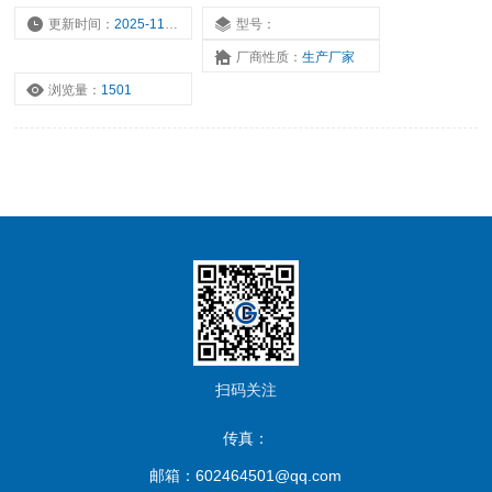
化学键，空化泡崩溃产生氢氧基（OH）和氢基（H），同有机物发
更新时间：
2025-11-17
型号：
生氧化反应，能将水体中有害有机物转变成CO2 、H2O、无机离子
厂商性质：
生产厂家
或比原有机物毒性小易降解的有机物。
浏览量：
1501
扫码关注
传真：
邮箱：602464501@qq.com