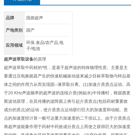
品牌
国彪超声
产地类别
国产
环保,食品/农产品,电
应用领域
子/电池
超声波萃取设备
的原理
超声波萃取中药材的*性，是基于超声波的特殊物理性质。主要是主
要通过压电换能器产生的快速机械振动波来减少目标萃取物与样品基
体之间的作用力从而实现固--液萃取分离。(1)加速介质质点运动。高
于20 KHz声波频率的超声波的连续介质(例如水)中传播时，根据惠更
斯波动原理，在其传播的波阵面上将引起介质质点(包括药材重要效
成分的质点)的运动，使介质质点运动获行巨大的加速度和动能。质
点的加速度经计算一般可达重力加速度的二千倍以上。由于介质质点
将超声波能量作用于药材中药效成分质点上而使之获得巨大的加速度