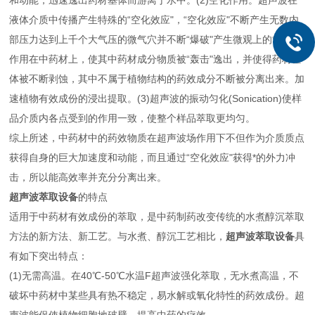
和动能，迅速逸出药材基体而游离于水中。(2)空化作用。超声波在
液体介质中传播产生特殊的“空化效应"，“空化效应"不断产生无数内
部压力达到上千个大气压的微气穴并不断“爆破"产生微观上的*冲击波
作用在中药材上，使其中药材成分物质被“轰击"逸出，并使得药材基
体被不断剥蚀，其中不属于植物结构的药效成分不断被分离出来。加
速植物有效成份的浸出提取。(3)超声波的振动匀化(Sonication)使样
品介质内各点受到的作用一致，使整个样品萃取更均匀。
综上所述，中药材中的药效物质在超声波场作用下不但作为介质质点
获得自身的巨大加速度和动能，而且通过“空化效应"获得*的外力冲
击，所以能高效率并充分分离出来。
超声波萃取设备
的特点
适用于中药材有效成份的萃取，是中药制药改变传统的水煮醇沉萃取
方法的新方法、新工艺。与水煮、醇沉工艺相比，
超声波萃取设备
具
有如下突出特点：
(1)无需高温。在40℃-50℃水温F超声波强化萃取，无水煮高温，不
破坏中药材中某些具有热不稳定，易水解或氧化特性的药效成份。超