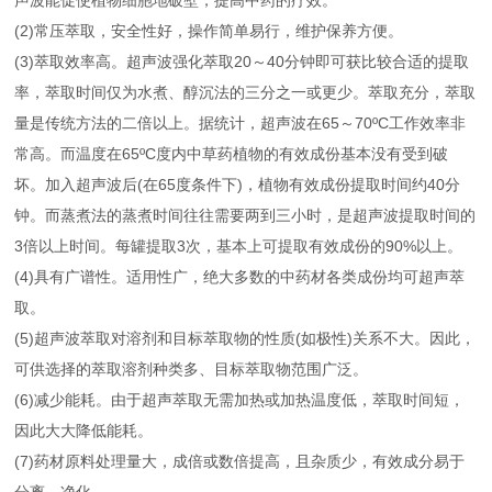
声波能促使植物细胞地破壁，提高中药的疗效。
(2)常压萃取，安全性好，操作简单易行，维护保养方便。
(3)萃取效率高。超声波强化萃取20～40分钟即可获比较合适的提取
率，萃取时间仅为水煮、醇沉法的三分之一或更少。萃取充分，萃取
量是传统方法的二倍以上。据统计，超声波在65～70ºC工作效率非
常高。而温度在65ºC度内中草药植物的有效成份基本没有受到破
坏。加入超声波后(在65度条件下)，植物有效成份提取时间约40分
钟。而蒸煮法的蒸煮时间往往需要两到三小时，是超声波提取时间的
3倍以上时间。每罐提取3次，基本上可提取有效成份的90%以上。
(4)具有广谱性。适用性广，绝大多数的中药材各类成份均可超声萃
取。
(5)超声波萃取对溶剂和目标萃取物的性质(如极性)关系不大。因此，
可供选择的萃取溶剂种类多、目标萃取物范围广泛。
(6)减少能耗。由于超声萃取无需加热或加热温度低，萃取时间短，
因此大大降低能耗。
(7)药材原料处理量大，成倍或数倍提高，且杂质少，有效成分易于