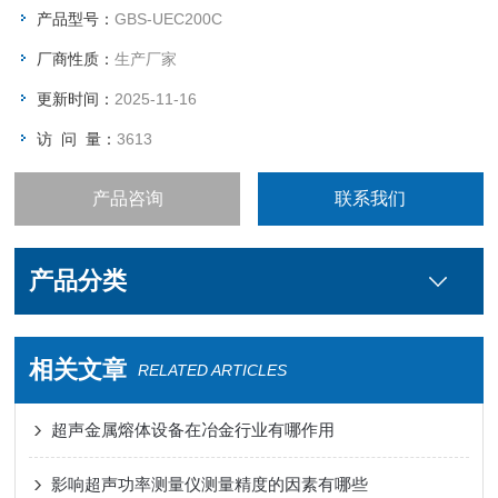
备进行实时或定点测量。
产品型号：
GBS-UEC200C
厂商性质：
生产厂家
更新时间：
2025-11-16
访 问 量：
3613
产品咨询
联系我们
产品分类
相关文章
RELATED ARTICLES
超声金属熔体设备在冶金行业有哪作用
影响超声功率测量仪测量精度的因素有哪些