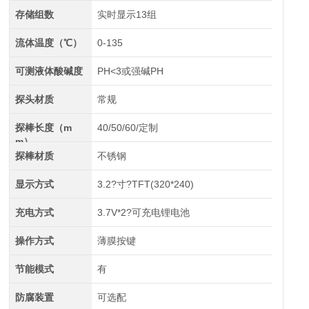
存储组数
实时显示13组
流体温度（℃）
0-135
可测液体酸碱度
PH<3或强碱PH
探头材质
常规
探棒长度（m
40/50/60/定制
m）
探棒材质
不锈钢
显示方式
3.2?寸?TFT(320*240)
充电方式
3.7V*2?可充电锂电池
操作方式
薄膜按键
节能模式
有
防腐装置
可选配