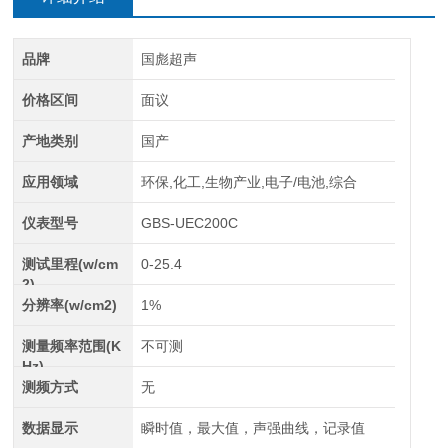
品牌
国彪超声
价格区间
面议
产地类别
国产
应用领域
环保,化工,生物产业,电子/电池,综合
仪表型号
GBS-UEC200C
测试里程(w/cm
0-25.4
2)
分辨率(w/cm2)
1%
测量频率范围(K
不可测
Hz)
测频方式
无
数据显示
瞬时值，最大值，声强曲线，记录值