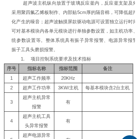
超声波主机纵向放置于玻璃反应釜内，反应釜支架及外
采用聚四氟乙烯板制作、内部贴
5cm
厚的隔音棉，可降低超声
化产生的噪音；超声波触摸屏款驱动电源可设置独立运行时间
可对基本模块内各单元模块进行单独参数设置，如主机功率、
统参数设置等。整体系统具有振子异常报警、电源异常报警
振子工具头磨损报警。
1.
项目控制系统要求及技术指标
序号
指标名称
指标范围
备注
1
超声工作频率
20KHz
2
超声工作功率
3KW/
主机
每基本模块含
2
台主机
超声主机异常
3
有
报警
超声主机工具
4
有
头异常报警
超声电源异常