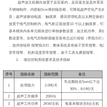
超声波主机横向放置于反应釜内，反应釜支架及外罩采
不锈钢制作、内部贴
5cm
厚的隔音棉，可降低超声空化产生的
音；超声波驱动电源、
触摸屏、通讯管理机及以太网交换机均
放置于电气控制柜内，电气柜正面放置
10
寸以上触摸屏，可对
基本模块内各单元模块进行单独参数设置，如主机功率、系统
数设置等。在电气控制柜面板安装有总运行按钮（带指示灯）
、急停按钮和
报警指示灯，整体系统具有振子异常报警、电源
异常报警、
机柜温度异常报警，
振子工具头磨损报警。
1.
项目控制系统要求及技术指标
序号
指标名称
指标范围
备注
乳化颗粒在
5um
以下达
1
处理能力
2.0
吨
/
天
90%
，
8
小时
/
天
2
超声工作频率
20KHz
3
超声工作功率
2KW/
主机
每基本模块含
8
台主机