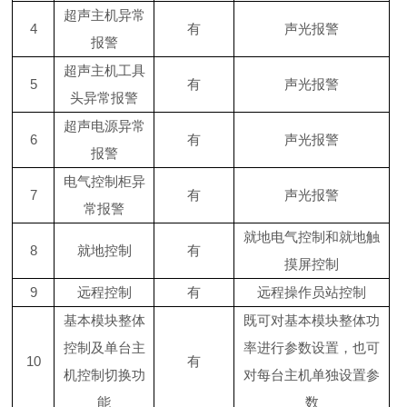
超声主机异常
4
有
声光报警
报警
超声主机工具
5
有
声光报警
头异常报警
超声电源异常
6
有
声光报警
报警
电气控制柜异
7
有
声光报警
常报警
就地电气控制和就地触
8
就地控制
有
摸屏控制
9
远程控制
有
远程操作员站控制
基本模块整体
既可对基本模块整体功
控制及单台主
率进行参数设置，也可
10
有
机控制切换功
对每台主机单独设置参
能
数