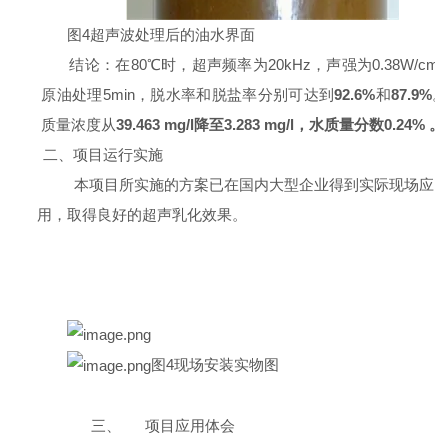
图
4
超声波处理后的油水界面
结论：在
80
℃时，超声频率为
20kHz
，声强为
0.38W/cm2
原油处理
5min
，脱水率和脱盐率分别可达到
92.6%
和
87.9%
。
质量浓度从
39.463 mg/l
降至
3.283 mg/l
，水质量分数
0.24%
。
二、项目运行实施
本项目所实施的方案已在国内大型企业得到实际现场应
用，取得良好的超声乳化效果。
图
4
现场安装实物图
三、
项目应用体会