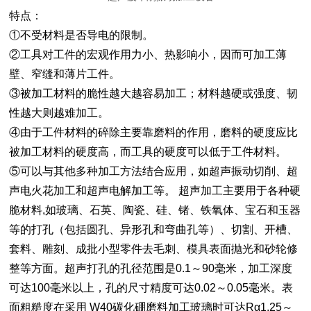
特点：
①不受材料是否导电的限制。
②工具对工件的宏观作用力小、热影响小，因而可加工薄
壁、窄缝和薄片工件。
③被加工材料的脆性越大越容易加工；材料越硬或强度、韧
性越大则越难加工。
④由于工件材料的碎除主要靠磨料的作用，磨料的硬度应比
被加工材料的硬度高，而工具的硬度可以低于工件材料。
⑤可以与其他多种加工方法结合应用，如超声振动切削、超
声电火花加工和超声电解加工等。 超声加工主要用于各种硬
脆材料,如玻璃、石英、陶瓷、硅、锗、铁氧体、宝石和玉器
等的打孔（包括圆孔、异形孔和弯曲孔等）、切割、开槽、
套料、雕刻、成批小型零件去毛刺、模具表面抛光和砂轮修
整等方面。超声打孔的孔径范围是0.1～90毫米，加工深度
可达100毫米以上，孔的尺寸精度可达0.02～0.05毫米。表
面粗糙度在采用 W40碳化硼磨料加工玻璃时可达Rα1.25～