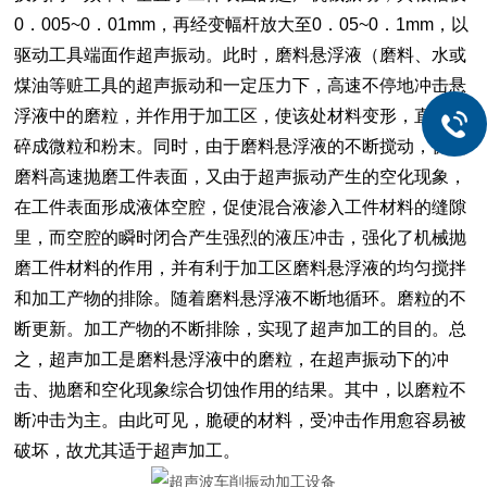
0．005~0．01mm，再经变幅杆放大至0．05~0．1mm，以
驱动工具端面作超声振动。此时，磨料悬浮液（磨料、水或
煤油等赃工具的超声振动和一定压力下，高速不停地冲击悬
浮液中的磨粒，并作用于加工区，使该处材料变形，直至击
碎成微粒和粉末。同时，由于磨料悬浮液的不断搅动，促使
磨料高速抛磨工件表面，又由于超声振动产生的空化现象，
在工件表面形成液体空腔，促使混合液渗入工件材料的缝隙
里，而空腔的瞬时闭合产生强烈的液压冲击，强化了机械抛
磨工件材料的作用，并有利于加工区磨料悬浮液的均匀搅拌
和加工产物的排除。随着磨料悬浮液不断地循环。磨粒的不
断更新。加工产物的不断排除，实现了超声加工的目的。总
之，超声加工是磨料悬浮液中的磨粒，在超声振动下的冲
击、抛磨和空化现象综合切蚀作用的结果。其中，以磨粒不
断冲击为主。由此可见，脆硬的材料，受冲击作用愈容易被
破坏，故尤其适于超声加工。