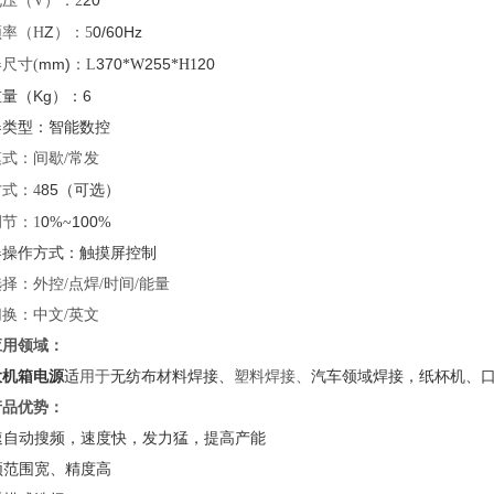
20
电压（
V
）：
2
Z
0/60Hz
频率（
H
）：
5
mm)
370
255
20
器尺寸
(
：
L
*W
*H1
Kg
6
重量（
）：
器类型：智能数控
模式：间歇
/
常发
85
方式：
4
（可选）
0
100
调节：
1
%~
%
器操作方式：触摸屏控制
选择：外控
/
点焊
/
时间
/
能量
切换：中文
/
英文
应用领域：
大机箱电源
适
用于
无纺布材料焊接、
塑料焊接、
汽车领域焊接，纸杯机、
产品优势：
速自动搜频，速度快，发力猛，提高产能
频范围宽、精度高