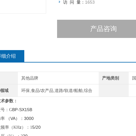
访 问 量：
1653
产品咨询
详细介绍
其他品牌
产地类别
领域
环保,食品/农产品,道路/轨道/船舶,综合
技术参数：
BP-SX15B
型号：
G
VA
3000
功率
（
）：
z
5/20
波频率（
KH
）：
1