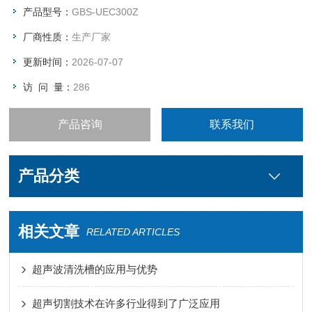
2、通讯端口
产品型号：
GBS-UEC300Z
通讯端口为RS485接口，支持Modbus-RTU通讯协议；其A脚接
厂商性质：
生产厂家
PLC或者工控屏的485模块的A脚，B脚接PLC或者工控屏的485
模块的B脚。具体协议可参考通讯说明；
更新时间：
2026-07-07
访 问 量：
286
产品咨询
联系我们
产品分类
相关文章
RELATED ARTICLES
超声波清洗槽的应用与优势
超声切割技术在许多行业得到了广泛应用