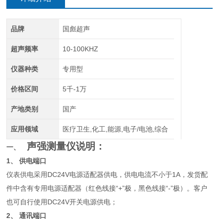
品牌
国彪超声
超声频率
10-100KHZ
仪器种类
专用型
价格区间
5千-1万
产地类别
国产
应用领域
医疗卫生,化工,能源,电子/电池,综合
声强测量仪
说明：
一、
1、
供电端口
仪表供电采用
DC24V
电源适配器供电，供电电流不小于
1A
，发货配
件中含有专用电源适配器（红色线接“
+
”极，黑色线接“
-
”极）。客户
也可自行使用
DC24V
开关电源供电；
2、
通讯端口