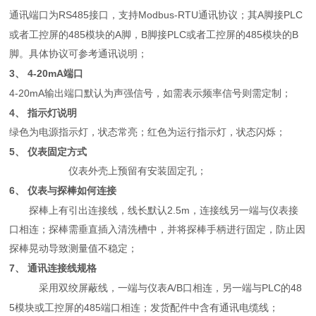
通讯端口为
RS485
接口，支持
Modbus-RTU
通讯协议；其
A
脚接
PLC
或者工控屏的
485
模块的
A
脚，
B
脚接
PLC
或者工控屏的
485
模块的
B
脚。具体协议可参考通讯说明；
3、
4-20mA
端口
4-20mA
输出端口默认为声强信号，如需表示频率信号则需定制；
4、
指示灯说明
绿色为电源指示灯，状态常亮；红色为运行指示灯，状态闪烁；
5、
仪表固定方式
仪表外壳上预留有安装固定孔；
6、
仪表与探棒如何连接
探棒上有引出连接线，线长默认
2.5m
，连接线另一端与仪表接
口相连；探棒需垂直插入清洗槽中，并将探棒手柄进行固定，防止因
探棒晃动导致测量值不稳定；
7、
通讯连接线规格
采用双绞屏蔽线，一端与仪表
A/B
口相连，另一端与
PLC
的
48
5
模块或工控屏的
485
端口相连；发货配件中含有通讯电缆线；