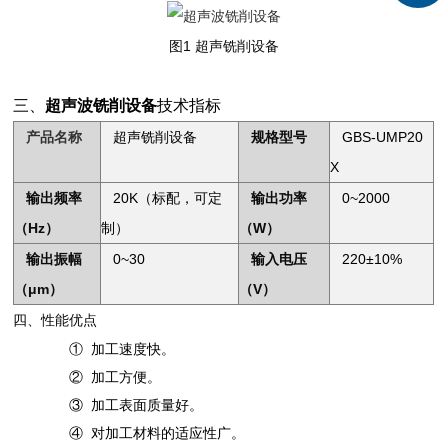
图1 超声铣削设备
三、
超声波铣削设备
技术指标
产品名称
超声铣削设备
规格型号
GBS-UMP20
X
输出频率
20K（标配，可定
输出功率
0~2000
（Hz）
制）
（W）
输出振幅
0~30
输入电压
220±10%
（μm）
（V）
四、性能优点
① 加工速度快。
② 加工方便。
③ 加工表面质量好。
④ 对加工材料的适应性广。