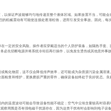
，以保证声波能够均匀地传递至整个液体区域。如果放置不当，可能会
烈的机械震动有可能使连接处逐渐松弛，进而引发安全事故。因此，每
一定的安全风险。操作者应穿戴适当的个人防护装备，如隔热手套、
，务必先切断电源并将系统冷却后再行操作，以免发生烫伤或其他意外事
氧化物层，这不仅会降低传声效率，还可能成为杂质源污染金属溶液
全面检查和维护，更换磨损严重的零件，确保设备始终处于良好状态。良
的温度波动可能会导致设备性能不稳定；空气中尘埃含量较高时容易
意观察周围是否有强电磁干扰源存在，因为这类干扰有时会影响到电子设