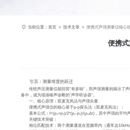
当前位置：
首页
>
技术文章
>
便携式声强测量仪核心
便携式
引言：测量维度的跃迁
传统声压测量仅能回答“有多响”，而声强测量则揭示了声
备中，成为现场噪声诊断的“声学听诊器”。
一、核心原理：双麦克风法与声强矢量
便携式声强仪的核心基于p-p探头法（双麦克风法）：
基本公式：I≈(p₁+p₂)/2*(p₁-p₂)/(ρ₀Δr)，其中
关键技术突破：
相位匹配技术：两个测量通道在宽频带内（通常达10kHz）