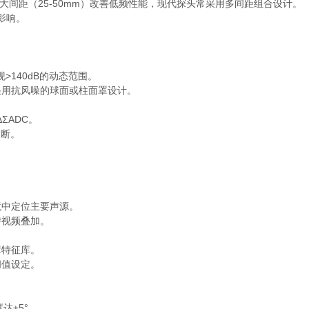
大间距（25-50mm）改善低频性能，现代探头常采用多间距组合设计。
影响。
140dB的动态范围。
用抗风噪的球面或柱面罩设计。
ΣADC。
判断。
中定位主要声源。
视频叠加。
特征库。
值设定。
达±5°