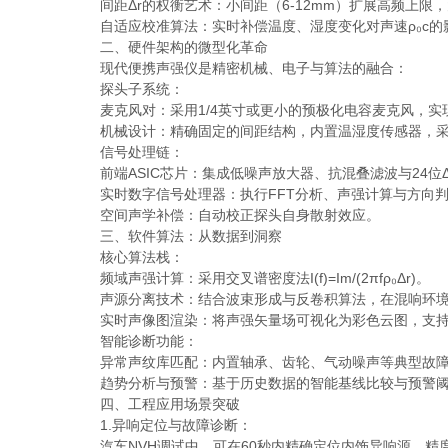
间距Δr的权衡艺术：小间距（6-12mm）扩展高频上限，
自适应校准算法：实时补偿温度、湿度变化对声速ρ₀c的
二、硬件架构的微型化革命
现代便携声强仪是精密机械、电子与算法的融合：
探头子系统：
麦克风对：采用1/4英寸或更小的预极化电容麦克风，实现>
机械设计：精确固定的间距结构，内置温湿度传感器，采
信号处理链：
前端ASIC芯片：集成低噪声放大器、抗混叠滤波与24位Δ
实时数字信号处理器：执行FFT分析、声强计算与方向
空间声学补偿：自动校正探头自身散射效应。
三、软件算法：从数据到洞察
核心算法栈：
频域声强计算：采用交叉谱密度法I(f)=Im/(2πfρ₀Δr)。
声源分离技术：结合波束形成与反卷积算法，在混响环境
实时声像图渲染：将声强矢量场可视化为彩色云图，支持
智能诊断功能：
异常声纹库匹配：内置轴承、齿轮、气动噪声等典型故障
趋势分析与预警：基于历史数据的智能基线比较与预警阈
四、工程应用场景突破
1.异响定位与故障诊断：
汽车NVH调试中，可在60秒内精确定位内饰异响源，精度