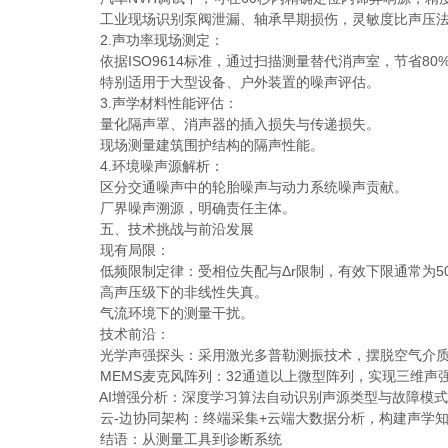
工业现场识别泵阀泄漏、轴承早期损伤，灵敏度比声压法提高
2.声功率现场测定：
依据ISO9614标准，通过扫描测量替代消声室，节省80
特别适用于大型设备、户外装置的噪声评估。
3.声学材料性能评估：
量化隔声罩、消声器的插入损失与传递损失。
现场测量建筑围护结构的隔声性能。
4.环境噪声源解析：
区分交通噪声中的轮胎噪声与动力系统噪声贡献。
厂界噪声溯源，明确责任主体。
五、技术挑战与前沿发展
现有局限：
低频限制定律：受相位失配与Δr限制，有效下限通常为50-1
高声压级下的非线性失真。
气流环境下的测量干扰。
技术前沿：
光学声强探头：采用激光多普勒测振技术，摆脱空气介质
MEMS麦克风阵列：32通道以上微型阵列，实现三维声
AI增强分析：深度学习算法自动识别声源类型与故障模式
云-边协同架构：终端采集+云端大数据分析，构建声学知
结语：从测量工具到诊断系统