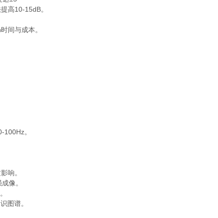
10-15dB。
%时间与成本。
00Hz。
影响。
强成像。
。
识图谱。