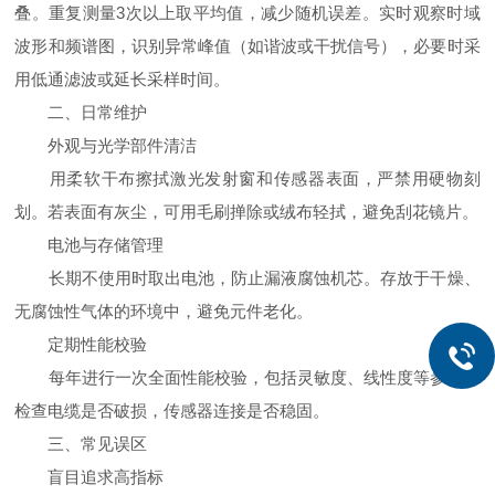
叠。重复测量3次以上取平均值，减少随机误差。实时观察时域
波形和频谱图，识别异常峰值（如谐波或干扰信号），必要时采
用低通滤波或延长采样时间。
二、日常维护
外观与光学部件清洁
用柔软干布擦拭激光发射窗和传感器表面，严禁用硬物刻
划。若表面有灰尘，可用毛刷掸除或绒布轻拭，避免刮花镜片。
电池与存储管理
长期不使用时取出电池，防止漏液腐蚀机芯。存放于干燥、
无腐蚀性气体的环境中，避免元件老化。
定期性能校验
每年进行一次全面性能校验，包括灵敏度、线性度等参数。
检查电缆是否破损，传感器连接是否稳固。
三、常见误区
盲目追求高指标