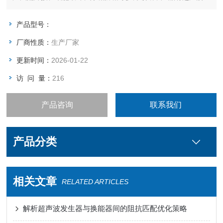
生器、超声波液体处理设备、超声波焊接设备、超声波医疗设
备、超声波声化学设备、超声缝纫设备、超声波声强测量仪等。
产品型号：
厂商性质：
生产厂家
更新时间：
2026-01-22
访 问 量：
216
产品咨询
联系我们
产品分类
相关文章
RELATED ARTICLES
解析超声波发生器与换能器间的阻抗匹配优化策略