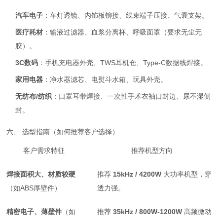
汽车电子
：车灯透镜、内饰板铆接、线束端子压接、气囊支架。
医疗耗材
：输液过滤器、血浆分离杯、呼吸面罩（要求无尘无
胶）。
3C数码
：手机充电器外壳、TWS耳机仓、Type-C数据线焊接。
家用电器
：净水器滤芯、电熨斗水箱、玩具外壳。
无纺布/纺织
：口罩耳带焊接、一次性手术衣袖口封边、尿不湿侧
封。
六、 选型指南（如何推荐客户选择）
客户需求特征
推荐机型方向
焊接面积大、材质较硬
推荐
15kHz / 4200W
大功率机型，穿
（如ABS厚壁件）
透力强。
精密电子、薄壁件
（如
推荐
35kHz / 800W-1200W
高频微动