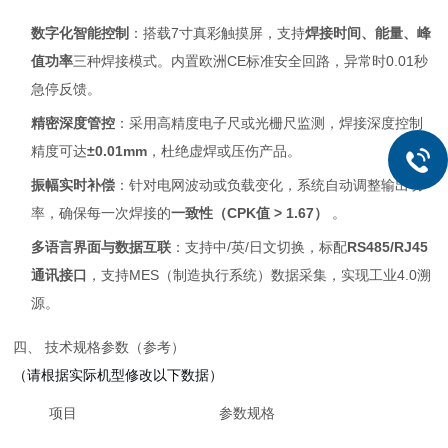
数字化智能控制
：搭载7寸真彩触摸屏，支持
焊接时间、能量、峰
值功率
三种焊接模式。内置欧洲CE标准安全回路，异常时0.01秒
急停反馈。
精密深度管控
：采用高精度电子尺或光栅尺监测，焊接深度控制
精度可达
±0.01mm
，杜绝虚焊或压伤产品。
振幅实时补偿
：针对电网波动或负载变化，系统自动调整输出功
率，确保每一次焊接的
一致性（CPK值 > 1.67）
。
多语言界面与数据互联
：支持中/英/日文切换，标配
RS485/RJ45
通讯接口
，支持MES（制造执行系统）数据采集，实现工业4.0溯
源。
四、 技术规格参数（参考）
（请根据实际机型修改以下数据）
项目
参数规格