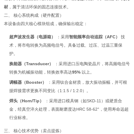
材
，属于清洁环保的固态连接技术。
二、 核心系统构成（硬件配置）
本设备由四大核心模块组成，确保输出稳定：
超声波发生器（电源箱）
：采用
智能频率自动追踪（AFC）
技
术，将市电转换为高频电信号。具备过载、过压、过温三重保
护。
换能器（Transducer）
：采用进口压电陶瓷晶片，将高频电信号
转换为机械振动能，转换效率高达
95%
以上。
调幅器（Booster）
：采用钛合金材质，放大振动振幅，并可根
据焊接需求更换不同变比（1:1.5 / 1:2.0）。
焊头（Horn/Tip）
：采用进口模具钢（如SKD-11）或硬质合
金，经真空淬火处理，表面耐磨度达HRC 58-62°，使用寿命远超
行业标准。
三、 核心技术优势（卖点提炼）