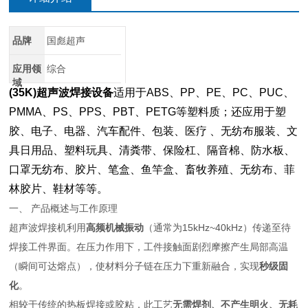
品牌
国彪超声
应用领
综合
域
(35K)超声波焊接设备
适用于ABS、PP、PE、PC、PUC、
PMMA、PS、PPS、PBT、PETG等塑料质；还应用于塑
胶、电子、电器、汽车配件、包装、医疗 、无纺布服装、文
具日用品、塑料玩具、清粪带、保险杠、隔音棉、防水板、
口罩无纺布、胶片、笔盒、鱼竿盒、畜牧养殖、无纺布、菲
林胶片、鞋材等等。
一、 产品概述与工作原理
超声波焊接机利用
高频机械振动
（通常为15kHz~40kHz）传递至待
焊接工件界面。在压力作用下，工件接触面剧烈摩擦产生局部高温
（瞬间可达熔点），使材料分子链在压力下重新融合，实现
秒级固
化
。
相较于传统的热板焊接或胶粘，此工艺
无需焊剂、不产生明火、无耗