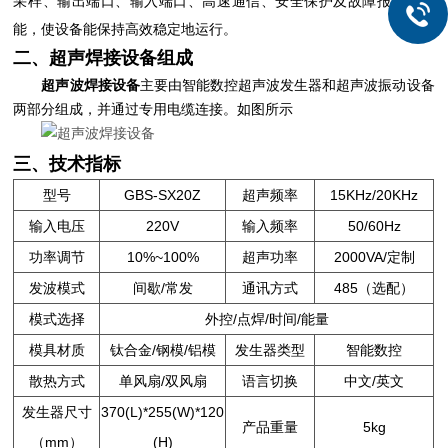
采样、输出端口、输入端口、高速通信、安全保护及故障报警等功
能，使设备能保持高效稳定地运行。
二、超声焊接设备组成
超声波焊接设备
主要由智能数控超声波发生器和超声波振动设备
两部分组成，并通过专用电缆连接。如图所示
三、技术指标
型号
GBS-SX20Z
超声频率
15KHz/20KHz
输入电压
220V
输入频率
50/60Hz
功率调节
10%~100%
超声功率
2000VA/定制
发波模式
间歇/常发
通讯方式
485（选配）
模式选择
外控/点焊/时间/能量
模具材质
钛合金/钢模/铝模
发生器类型
智能数控
散热方式
单风扇/双风扇
语言切换
中文/英文
发生器尺寸
370(L)*255(W)*120
产品重量
5kg
（mm）
(H)