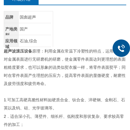
品牌
国彪超声
产地类
国产
别
应用领
石油,综合
域
超声波滚压设备
原理：利用金属在常温下冷塑性的特点，运用超声波
对金属表面进行无研磨机的研磨，使金属零件表面达到更理想的表面
粗糙度要求，也可以形象的说类似熨衣服一样，将零件表面熨平；同
时在零件表面产生理想的压应力，提高零件表面的显微硬度，耐磨性
及疲劳强度和疲劳寿命。
1.
可加工高硬高脆性材料如硬质合金、钛合金、淬硬钢、金刚石、石
英以及钨、硅、光学玻璃等。
2
．适合深小孔、薄壁件、细长杆、低刚度和形状复杂、要求较高零
件的加工；