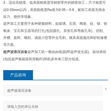
3
．适合高精度、低表面粗糙度等精密零件的精密加工，尺寸精度可
0.03mm
Ra
0.05
0.8
达
以内，表面粗糙度
值为
～
，被加工表面无残余
应力、烧伤等现象。
超声加工主要用于各种硬脆材料，如玻璃、
石英
、陶瓷、硅、锗、
铁
(
)
氧体
、宝石和玉器等的打孔
包括圆孔、异形孔和弯曲孔等
、切割、
开槽、套料、雕刻、成批小型零件
去毛刺
、模具
表面抛光
和
砂轮修整
等方面。
超声波滚压设备
(
)
超声加工机一般由由电源
即超声发生器
、振动系统
(
)
包括超声换能器和变幅杆
和机床本体三部分组成。
产品咨询