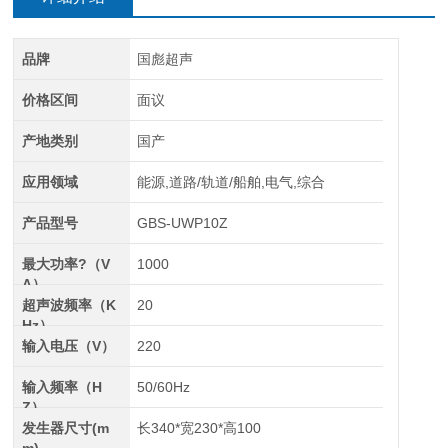
品牌
国彪超声
价格区间
面议
产地类别
国产
应用领域
能源,道路/轨道/船舶,电气,综合
产品型号
GBS-UWP10Z
最大功率?（V
1000
A）
超声波频率（K
20
Hz）
输入电压（V）
220
输入频率（H
50/60Hz
Z）
发生器尺寸(m
长340*宽230*高100