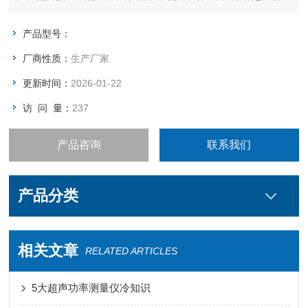
生器、超声波液体处理设备、超声波焊接设备、超声波医疗设
备、超声波声化学设备、超声缝纫设备、超声波声强测量仪等。
产品型号：
厂商性质：
生产厂家
更新时间：
2026-01-22
访 问 量：
237
产品咨询
联系我们
产品分类
相关文章
RELATED ARTICLES
5大超声功率测量仪冷知识